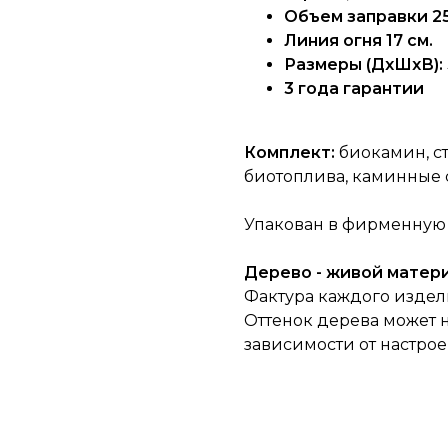
Объем заправки 25
Линия огня 17 см.
Размеры (ДхШхВ): 
3 года гарантии
Комплект:
биокамин, ст
биотоплива, каминные 
Упакован в фирменную 
Дерево - живой матери
Фактура каждого издел
Оттенок дерева может н
зависимости от настро