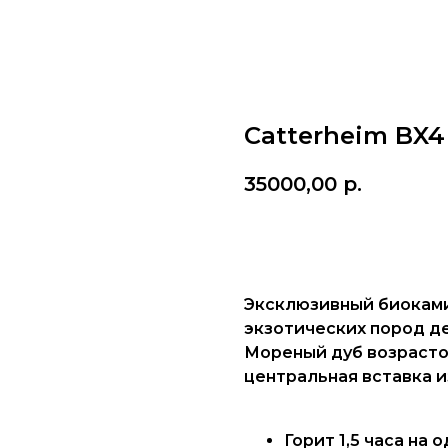
Catterheim BX4
35000,00
р.
КУПИТЬ
Эксклюзивный биоками
экзотических пород д
Мореный дуб возрастом
центральная вставка и
Горит 1,5 часа на 