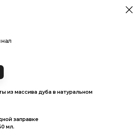
инал
ы из массива дуба в натуральном
одной заправке
0 мл.