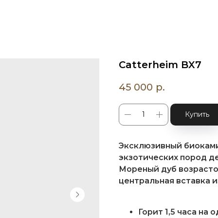
Catterheim BX7
45 000
р.
Купить
Эксклюзивный биоками
экзотических пород д
Мореный дуб возрастом
центральная вставка 
Горит 1,5 часа на 